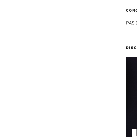
CON
PAS 
DIS