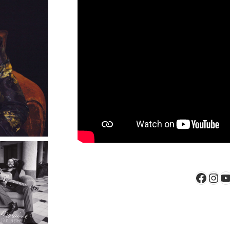
Faceb
Ins
Y